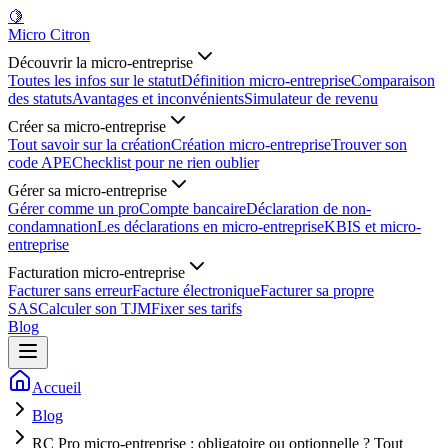
🍋
Micro Citron
Découvrir la micro-entreprise
Toutes les infos sur le statut
Définition micro-entreprise
Comparaison
des statuts
Avantages et inconvénients
Simulateur de revenu
Créer sa micro-entreprise
Tout savoir sur la création
Création micro-entreprise
Trouver son
code APE
Checklist pour ne rien oublier
Gérer sa micro-entreprise
Gérer comme un pro
Compte bancaire
Déclaration de non-
condamnation
Les déclarations en micro-entreprise
KBIS et micro-
entreprise
Facturation micro-entreprise
Facturer sans erreur
Facture électronique
Facturer sa propre
SAS
Calculer son TJM
Fixer ses tarifs
Blog
Accueil
Blog
RC Pro micro-entreprise : obligatoire ou optionnelle ? Tout