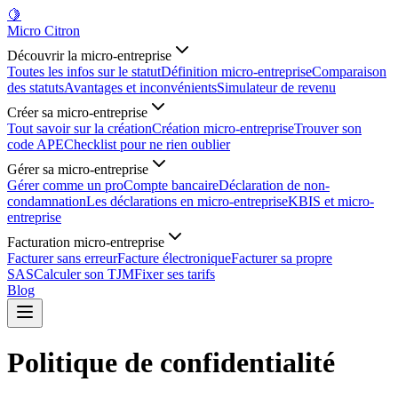
🍋
Micro Citron
Découvrir la micro-entreprise
Toutes les infos sur le statut
Définition micro-entreprise
Comparaison
des statuts
Avantages et inconvénients
Simulateur de revenu
Créer sa micro-entreprise
Tout savoir sur la création
Création micro-entreprise
Trouver son
code APE
Checklist pour ne rien oublier
Gérer sa micro-entreprise
Gérer comme un pro
Compte bancaire
Déclaration de non-
condamnation
Les déclarations en micro-entreprise
KBIS et micro-
entreprise
Facturation micro-entreprise
Facturer sans erreur
Facture électronique
Facturer sa propre
SAS
Calculer son TJM
Fixer ses tarifs
Blog
Politique de confidentialité